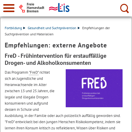
Suche:
Fortbildung
Gesundheit und Suchtprävention
Empfehlungen der
Suchtprävention und Materialien
Empfehlungen: externe Angebote
FreD - Frühintervention für erstauffällige
Drogen- und Alkoholkonsumenten
Das Programm
"FreD"
richtet
sich an Jugendliche und
Heranwachsende im Alter
zwischen 13 und 25 Jahren, die
legale und illegale Drogen
konsumieren und aufgrund
dessen in Schule und
Ausbildung, in der Familie oder auch polizeilich auffällig geworden sind.
"FreD" entwickelt bei den jungen Menschen Risikokompetenz, indem sie
lernen ihren Konsum kritisch zu reflektieren, Wissen über Risiken und