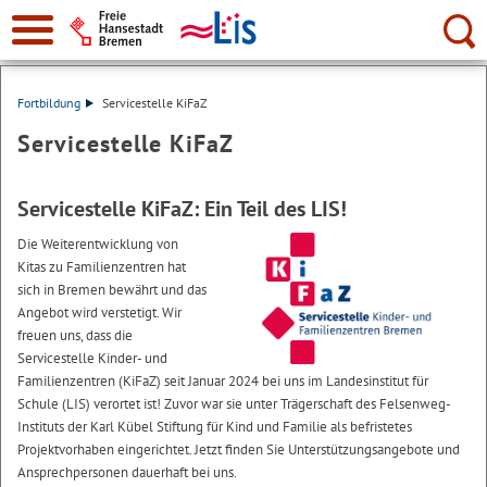
Suche:
Fortbildung
Servicestelle KiFaZ
Servicestelle KiFaZ
Servicestelle KiFaZ: Ein Teil des LIS!
Die Weiterentwicklung von
Kitas zu Familienzentren hat
sich in Bremen bewährt und das
Angebot wird verstetigt. Wir
freuen uns, dass die
Servicestelle Kinder- und
Familienzentren (KiFaZ) seit Januar 2024 bei uns im Landesinstitut für
Schule (LIS) verortet ist! Zuvor war sie unter Trägerschaft des Felsenweg-
Instituts der Karl Kübel Stiftung für Kind und Familie als befristetes
Projektvorhaben eingerichtet. Jetzt finden Sie Unterstützungsangebote und
Ansprechpersonen dauerhaft bei uns.