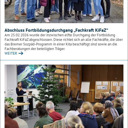
Abschluss Fortbildungs­durchgang „Fachkraft KiFaZ“
Am 25.02.2026 wurde der inzwischen elfte Durchgang der Fortbildung
Fachkraft KiFaZ abgeschlossen. Diese richtet sich an alle Fachkräfte, die über
das Bremer Sozpäd-Programm in einer Kita beschäftigt sind sowie an die
Fachberatungen der beteiligten Träger.
WEITER